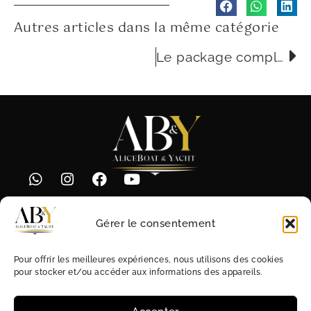
Autres articles dans la même catégorie
Le package complet de location de bateau
Prime Offices
« Le Bettina »
Gérer le consentement
14 bis rue Honoré Labande
98000 Monaco
Pour offrir les meilleures expériences, nous utilisons des cookies
pour stocker et/ou accéder aux informations des appareils.
Tous les jours
De 8h30 à 21h30