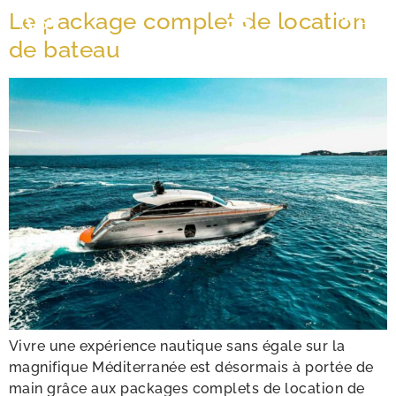
Le package complet de location
FR
EN
de bateau
Vivre une expérience nautique sans égale sur la
magnifique Méditerranée est désormais à portée de
main grâce aux packages complets de location de