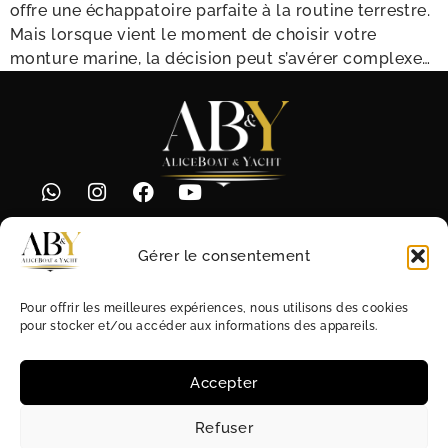
offre une échappatoire parfaite à la routine terrestre.
Mais lorsque vient le moment de choisir votre
monture marine, la décision peut s’avérer complexe…
Prime Offices
« Le Bettina »
Gérer le consentement
14 bis rue Honoré Labande
98000 Monaco
Pour offrir les meilleures expériences, nous utilisons des cookies
pour stocker et/ou accéder aux informations des appareils.
Tous les jours
De 8h30 à 21h30
Accepter
AliceBoat & Yacht © 2026
Refuser
CGV
Mentions légales
Politique de cookies