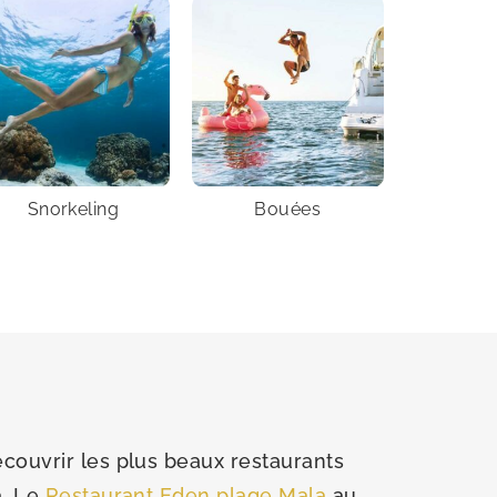
Snorkeling
Bouées
couvrir les plus beaux restaurants
a. Le
Restaurant Eden plage Mala
au