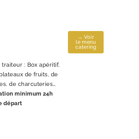
→ Voir
le menu
catering
traiteur : Box apéritif,
 plateaux de fruits, de
s, de charcuteries…
ation minimum 24h
e départ