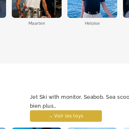
Maarten
Heloïse
Jet Ski with monitor, Seabob, Sea scoo
bien plus…
→ Voir les toys