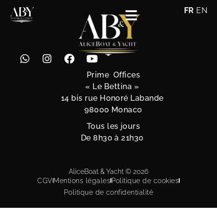
FR
EN
Prime Offices
« Le Bettina »
14 bis rue Honoré Labande
98000 Monaco
Tous les jours
De 8h30 à 21h30
AliceBoat & Yacht © 2026
CGV
Mentions légales
Politique de cookies
Politique de confidentialité